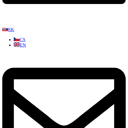
SK
CS
EN