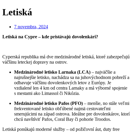
Letiská
7 novembra, 2024
Letiská na Cypre – kde pristávajú dovolenkári?
Cyperská republika má dve medzinárodné letiská, ktoré zabezpečujú
väčšinu leteckej dopravy na ostrov.
Medzinárodné letisko Larnaka (LCA)
– najväčšie a
najrušnejšie letisko, nachádza sa na juhovýchodnom pobreží a
odbavuje väčšinu dovolenkových letov z Európy. Je
vzdialené len 4 km od centra Larnaky a má výborné spojenie
s mestami ako Limassol či Nikózia.
Medzinárodné letisko Pafos (PFO)
– menšie, no stále veľmi
frekventované letisko obľúbené najmä cestovateľmi
smerujúcimi na západ ostrova. Ideálne pre dovolenkárov, ktorí
chcú navštíviť Pafos, Coral Bay či pohorie Troodos.
Letiská ponúkajú moderné služby – od požičovní áut, duty free