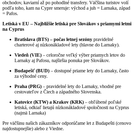
obchodov, kaviarní až po pohodlné transfery. Väčšina turistov volí
podľa toho, kam na Cypre smeruje: východ a juh = Larnaka, západ
= Pafos.
Letiská v EU – Najbližšie letiská pre Slovákov s priamymi letmi
na Cyprus
Bratislava (BTS)
– počas letnej sezóny
pravidelné
charterové aj nízkonákladové lety (hlavne do Larnaky).
Viedeň (VIE)
– celoročne veľký výber priamych letov do
Larnaky aj Pafosu, najširšia ponuka pre Slovákov.
Budapešť (BUD)
– dostupné priame lety do Larnaky, často
za výhodné ceny.
Praha (PRG)
– pravidelné lety do Larnaky, vhodné pre
cestovateľov z Čiech a západného Slovenska.
Katovice (KTW) a Krakov (KRK)
– obľúbené poľské
letiská, odkiaľ lietajú nízkonákladové spoločnosti na Cyprus
(najmä Larnaka)
Pre väčšinu našich zákazníkov odporúčame let z Budapešti (cenovo
najdostupnejšie) alebo z Viedne.